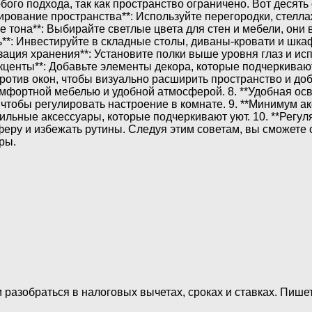
ого подхода, так как пространство ограничено. Вот десять
нирование пространства**: Используйте перегородки, стелл
е тона**: Выбирайте светлые цвета для стен и мебели, они
**: Инвестируйте в складные столы, диваны-кровати и шк
зация хранения**: Установите полки выше уровня глаз и ис
акценты**: Добавьте элементы декора, которые подчеркива
апротив окон, чтобы визуально расширить пространство и до
комфортной мебелью и удобной атмосферой. 8. **Удобная ос
тобы регулировать настроение в комнате. 9. **Минимум ак
ильные аксессуары, которые подчеркивают уют. 10. **Регу
еру и избежать рутины. Следуя этим советам, вы сможете 
ры.
 разобраться в налоговых вычетах, сроках и ставках. Пиш