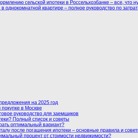
рмлению сельской ипотеки в Россельхозбанке – все, что н
 в однокомнатной квартире – полное руководство по затра
 предложения на 2025 год
 покупке в Москве
аговое руководство для заемщиков
теки? Полный список и советы
ыбрать оптимальный вариант?
талу после погашения ипотеки – основные правила и сове
тимальный процент от стоимости недвижимости?