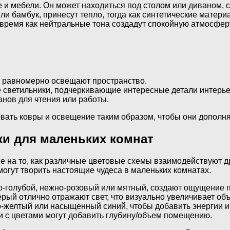
и мебели. Он может находиться под столом или диваном, 
ли бамбук, принесут тепло, тогда как синтетические матери
о время как нейтральные тона создадут спокойную атмосфер
е равномерно освещают пространство.
 светильники, подчеркивающие интересные детали интерье
нов для чтения или работы.
вать ковры и освещение таким образом, чтобы они дополня
ки для маленьких комнат
е на то, как различные цветовые схемы взаимодействуют д
огут творить настоящие чудеса в маленьких комнатах.
ло-голубой, нежно-розовый или мятный, создают ощущение п
рый отлично отражают свет, что визуально увеличивает об
о-желтый или насыщенный синий, чтобы добавить энергии и 
и с цветами могут добавить глубину/объем помещению.