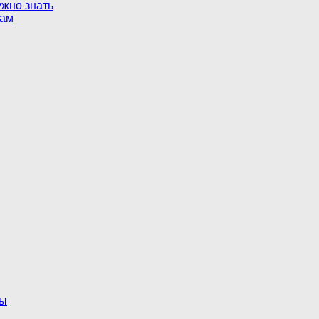
ужно знать
там
ты