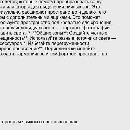
 советов, которые помогут преобразовать вашу
ажи или шторы для выделения личных зон. Это
 визуально расширяют пространство и делают его
афы с дополнительными ящиками. Это поможет
пользуйте пространство под кроватью для хранения.
ют вашу индивидуальность — картины, фотографии
бавить света. 7. **Общие зоны**: Создайте уютные
вещенность**: Используйте разные источники света —
сессуаров**: Избегайте перегруженности
лярное обновление**: Периодически меняйте
создать гармоничное и комфортное пространство,
ет простым языком о сложных вещах.