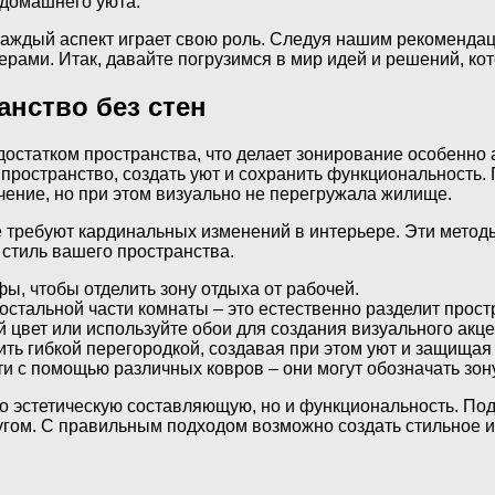
 домашнего уюта.
каждый аспект играет свою роль. Следуя нашим рекоменда
рами. Итак, давайте погрузимся в мир идей и решений, ко
анство без стен
достатком пространства, что делает зонирование особенно
пространство, создать уют и сохранить функциональность.
чение, но при этом визуально не перегружала жилище.
 требуют кардинальных изменений в интерьере. Эти методы
ь стиль вашего пространства.
фы, чтобы отделить зону отдыха от рабочей.
 остальной части комнаты – это естественно разделит прост
ой цвет или используйте обои для создания визуального акце
ить гибкой перегородкой, создавая при этом уют и защищая 
и с помощью различных ковров – они могут обозначать зону
о эстетическую составляющую, но и функциональность. Под
ругом. С правильным подходом возможно создать стильное 