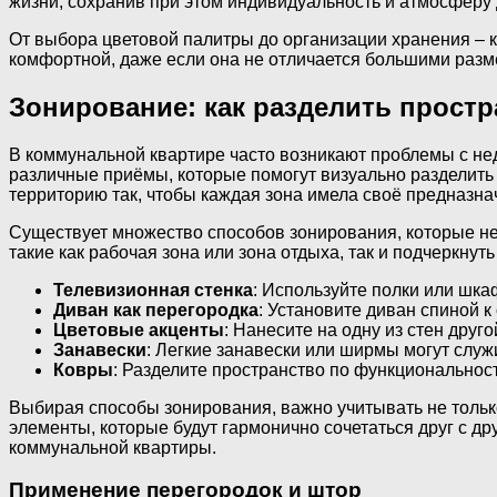
жизни, сохранив при этом индивидуальность и атмосферу
От выбора цветовой палитры до организации хранения – 
комфортной, даже если она не отличается большими разме
Зонирование: как разделить простр
В коммунальной квартире часто возникают проблемы с не
различные приёмы, которые помогут визуально разделить 
территорию так, чтобы каждая зона имела своё предназна
Существует множество способов зонирования, которые не
такие как рабочая зона или зона отдыха, так и подчеркнут
Телевизионная стенка
: Используйте полки или шка
Диван как перегородка
: Установите диван спиной к
Цветовые акценты
: Нанесите на одну из стен друг
Занавески
: Легкие занавески или ширмы могут служ
Ковры
: Разделите пространство по функциональност
Выбирая способы зонирования, важно учитывать не тольк
элементы, которые будут гармонично сочетаться друг с д
коммунальной квартиры.
Применение перегородок и штор