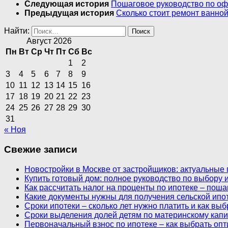
Следующая история
Пошаговое руководство по офо
Предыдущая история
Сколько стоит ремонт ванной
Найти:
Август 2026
Пн
Вт
Ср
Чт
Пт
Сб
Вс
1
2
3
4
5
6
7
8
9
10
11
12
13
14
15
16
17
18
19
20
21
22
23
24
25
26
27
28
29
30
31
« Ноя
Свежие записи
Новостройки в Москве от застройщиков: актуальные
Купить готовый дом: полное руководство по выбору и
Как рассчитать налог на проценты по ипотеке – пош
Какие документы нужны для получения сельской ипо
Сроки ипотеки – сколько лет нужно платить и как в
Сроки выделения долей детям по материнскому капи
Первоначальный взнос по ипотеке – как выбрать оп